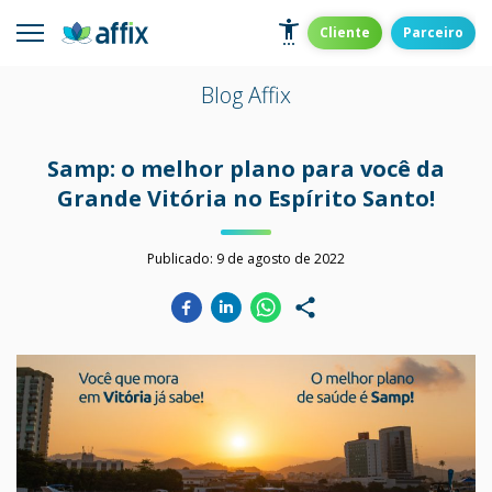
Skip
to
Affix
Administradora de Benefícios
Cliente
Parceiro
content
Blog Affix
Samp: o melhor plano para você da
Grande Vitória no Espírito Santo!
Publicado:
9 de agosto de 2022