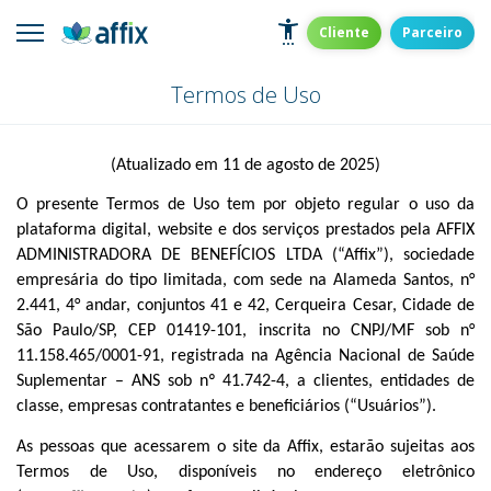
Skip
to
Affix
Administradora de Benefícios
Cliente
Parceiro
content
Termos de Uso
(Atualizado em 11 de agosto de 2025)
O presente Termos de Uso tem por objeto regular o uso da
plataforma digital, website e dos serviços prestados pela
AFFIX
ADMINISTRADORA DE BENEFÍCIOS LTDA (“Affix”)
, sociedade
empresária do tipo limitada, com sede na Alameda Santos, n°
2.441, 4° andar, conjuntos 41 e 42, Cerqueira Cesar, Cidade de
São Paulo/SP, CEP 01419-101, inscrita no CNPJ/MF sob n°
11.158.465/0001-91, registrada na Agência Nacional de Saúde
Suplementar – ANS sob nº 41.742-4, a clientes, entidades de
classe, empresas contratantes e beneficiários (“Usuários”).
As pessoas que acessarem o site da Affix, estarão sujeitas aos
Termos de Uso
, disponíveis no endereço eletrônico