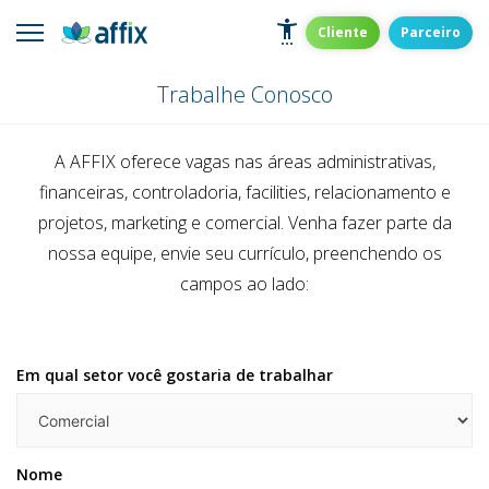
Skip
to
Affix
Administradora de Benefícios
Cliente
Parceiro
content
Trabalhe Conosco
A AFFIX oferece vagas nas áreas administrativas,
financeiras, controladoria, facilities, relacionamento e
projetos, marketing e comercial. Venha fazer parte da
nossa equipe, envie seu currículo, preenchendo os
campos ao lado:
Em qual setor você gostaria de trabalhar
Nome