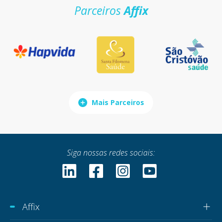
Parceiros
Affix
Mais Parceiros
Siga nossas redes sociais:
Affix