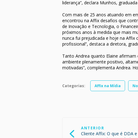
liderança”, declara Munhos, graduad
Com mais de 25 anos atuando em empr
encontrou na Affix desafios que con
de Inovação e Tecnologia, o Financei
próximos anos à medida que mais mul
nunca fui prejudicada e hoje na Affi
profissional”, destaca a diretora, 
Tanto Andrea quanto Elaine afirmam q
ambiente plenamente positivo, altame
motivadas”, complementa Andrea. Ho
Categorias:
Affix na Mídia
No
Navegação
de
ANTERIOR
Post
Cliente Affix: O que é DDA e