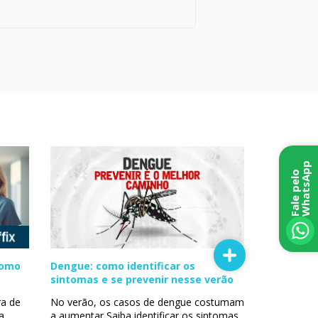
p
F
a
l
e
p
e
l
o
W
h
a
t
s
A
p
como
Dengue: como identificar os
sintomas e se prevenir nesse verão
a de
No verão, os casos de dengue costumam
a,
a aumentar Saiba identificar os sintomas