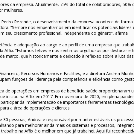
ores da empresa. Atualmente, 75% do total de colaboradores, 50% d
or mulheres.
x, Pedro Rezende, o desenvolvimento da empresa acontece de forma 
dora. “Sempre nos empenhamos em identificar os potenciais líderes 
 seu crescimento profissional, independente do gênero”, afirma.
ência e adequação ao cargo e ao perfil de uma empresa que trabal
a Affix. “Estamos felizes e nos sentimos orgulhosos por destacar e 
de março, que historicamente é dedicado à reflexão sobre a luta da
– Financeiro, Recursos Humanos e Facilities, e a diretora Andrea Mun
upam funções de liderança pela competência e eficiência como gesto
rea de operações em empresas de benefício saúde proporcionaram um
ue iniciou na Affix em 2017. Em novembro de 2020, em plena pandem
 participar da implementação de importantes ferramentas tecnológi
ara a área de operações e clientes.
e 30 pessoas, Andrea é responsável por manter estáveis os processo
lhando para melhorar ainda mais os sistemas e processos, integrand
trabalho na Affix é o melhor em que já trabalhei. Aqui fui reconheci