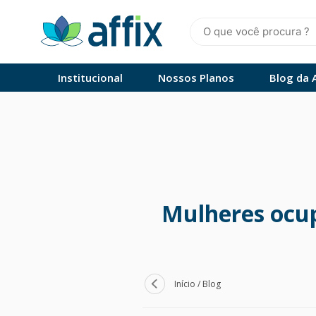
Skip
to
content
Affix
Administradora de Benefícios
Institucional
Nossos Planos
Blog da A
Mulheres ocup
Início
/
Blog