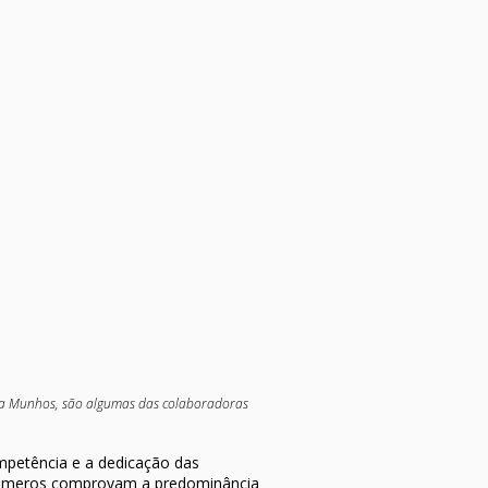
drea Munhos, são algumas das colaboradoras
ompetência e a dedicação das
 números comprovam a predominância