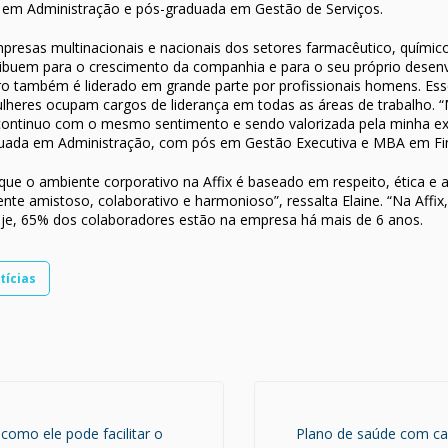
a em Administração e pós-graduada em Gestão de Serviços.
esas multinacionais e nacionais dos setores farmacêutico, químico 
tribuem para o crescimento da companhia e para o seu próprio des
ro também é liderado em grande parte por profissionais homens. Es
heres ocupam cargos de liderança em todas as áreas de trabalho.
x continuo com o mesmo sentimento e sendo valorizada pela minha e
graduada em Administração, com pós em Gestão Executiva e MBA em Fi
ue o ambiente corporativo na Affix é baseado em respeito, ética e 
nte amistoso, colaborativo e harmonioso”, ressalta Elaine. “Na Affi
je, 65% dos colaboradores estão na empresa há mais de 6 anos.
tícias
 como ele pode facilitar o
Plano de saúde com ca