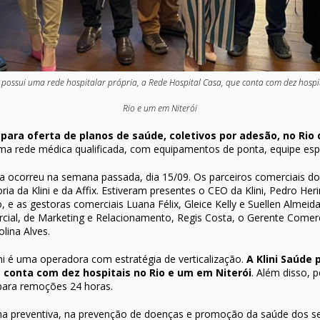
i possui uma rede hospitalar própria, a Rede Hospital Casa, que conta com dez hospi
Rio e um em Niterói
a para oferta de planos de saúde, coletivos por adesão, no Rio 
ma rede médica qualificada, com equipamentos de ponta, equipe es
 ocorreu na semana passada, dia 15/09. Os parceiros comerciais do
a da Klini e da Affix. Estiveram presentes o CEO da Klini, Pedro Heri
 e as gestoras comerciais Luana Félix, Gleice Kelly e Suellen Almeida
ial, de Marketing e Relacionamento, Regis Costa, o Gerente Comerci
lina Alves.
i é uma operadora com estratégia de verticalização.
A Klini Saúde 
e conta com dez hospitais no Rio e um em Niterói
. Além disso, 
para remoções 24 horas.
na preventiva, na prevenção de doenças e promoção da saúde dos se