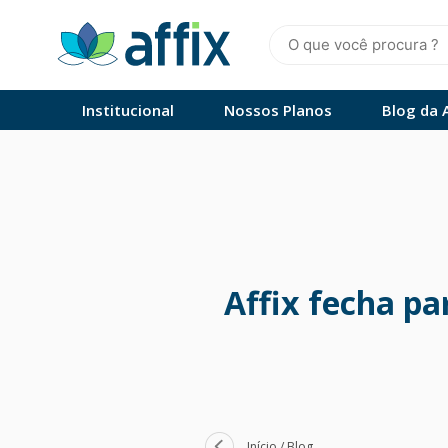
Skip
to
content
Affix
Administradora de Benefícios
Institucional
Nossos Planos
Blog da A
Affix fecha pa
Início
/
Blog