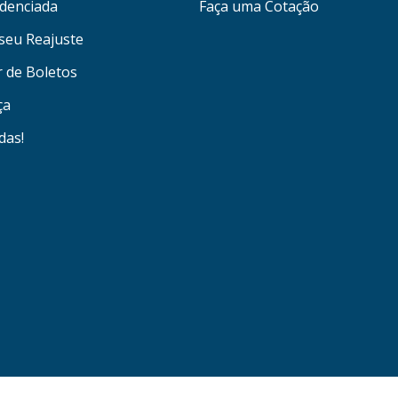
denciada
Faça uma Cotação
seu Reajuste
r de Boletos
ça
das!