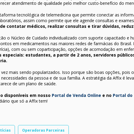
erecer atendimento de qualidade pelo melhor custo-benefício do mer
taforma tecnológica de telemedicina que permite conectar as infor
e laboratórios, assim como permite que ele agende consultas e exame
pode contatar médicos, realizar consultas e tirar dúvidas, red
estão o Núcleo de Cuidado individualizado com suporte capacitado e
contos em medicamentos nas maiores redes de farmácias do Brasil. 
etrícia), com ou sem coparticipação, opções de acomodação em enf
especiais: estudantes, a partir de 2 anos, servidores públicos,
ria.
a vez mais sendo popularizados. Isso porque são boas opções, pois 
 necessidades da pessoa e de sua família. A estratégia da Affix é lev
carece de um plano de saúde.
tão disponíveis em nosso
Portal de Venda Online
e no
Portal do
ário que só a Affix tem!
tícias
Operadoras Parceiras