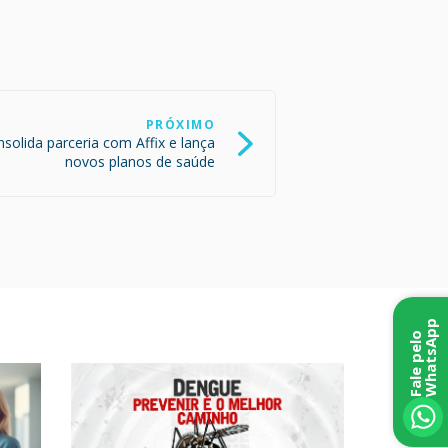
PRÓXIMO
nsolida parceria com Affix e lança
novos planos de saúde
p
F
a
l
e
p
e
l
o
W
h
a
t
s
A
p