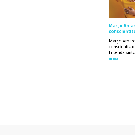
Março Amar
conscientiz
endometrio
Março Amare
conscientiza
Entenda sinto
mais