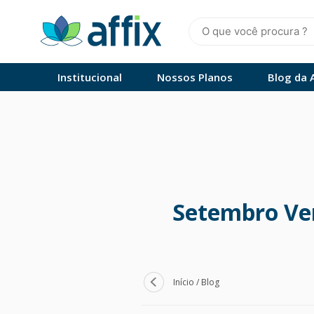
Skip
to
content
Affix
Administradora de Benefícios
Institucional
Nossos Planos
Blog da A
Setembro Ver
Início
/
Blog