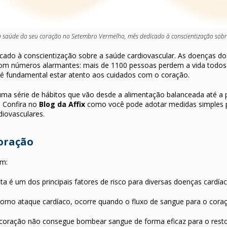
 saúde do seu coração no Setembro Vermelho, mês dedicado à conscientização sobre
do à conscientização sobre a saúde cardiovascular. As doenças do 
 com números alarmantes: mais de 1100 pessoas perdem a vida todos 
 é fundamental estar atento aos cuidados com o coração.
ma série de hábitos que vão desde a alimentação balanceada até a prá
. Confira no
Blog da Affix
como você pode adotar medidas simples pa
diovasculares.
coração
em:
ta é um dos principais fatores de risco para diversas doenças cardíac
omo ataque cardíaco, ocorre quando o fluxo de sangue para o cora
oração não consegue bombear sangue de forma eficaz para o resto