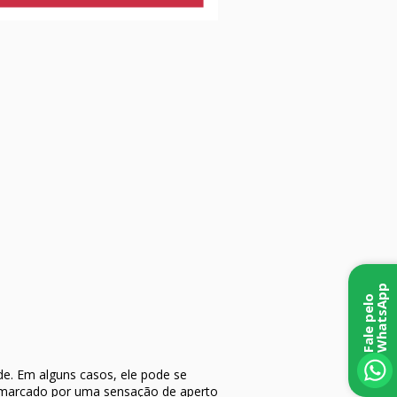
p
F
a
l
e
p
e
l
o
W
h
a
t
s
A
p
e. Em alguns casos, ele pode se
é marcado por uma sensação de aperto