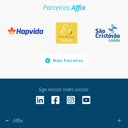
Parceiros
Affix
Mais Parceiros
Siga nossas redes sociais:
Affix