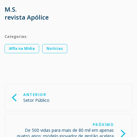
M.S.
revista Apólice
Categorias:
Affix na Mídia
Notícias
Navegação
de
ANTERIOR
Post
Setor Público
PRÓXIMO
De 500 vidas para mais de 80 mil em apenas
quatro anos: modelo inovador de gestão acelera