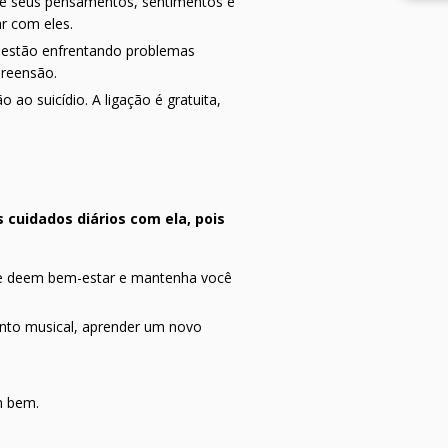
bre seus pensamentos, sentimentos e
r com eles.
 estão enfrentando problemas
preensão.
ao suicídio. A ligação é gratuita,
cuidados diários com ela, pois
e te deem bem-estar e mantenha você
ento musical, aprender um novo
m bem.