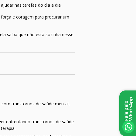
ajudar nas tarefas do dia a dia.
e força e coragem para procurar um
ela saiba que não está sozinha nesse
p
F
a
l
e
p
e
l
o
W
h
a
t
s
A
p
s com transtornos de saúde mental,
ver enfrentando transtornos de saúde
terapia.