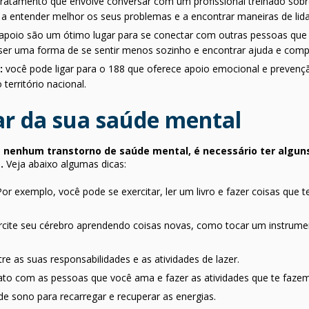
 tratamento que envolve conversar com um profissional treinado so
a entender melhor os seus problemas e a encontrar maneiras de lida
apoio são um ótimo lugar para se conectar com outras pessoas que
er uma forma de se sentir menos sozinho e encontrar ajuda e com
a:
você pode ligar para o 188 que oferece apoio emocional e prevenção 
território nacional.
ar da sua saúde mental
enhum transtorno de saúde mental, é necessário ter alguns 
.
Veja abaixo algumas dicas:
or exemplo, você pode se exercitar, ler um livro e fazer coisas qu
ercite seu cérebro aprendendo coisas novas, como tocar um instrum
re as suas responsabilidades e as atividades de lazer.
to com as pessoas que você ama e fazer as atividades que te faze
e sono para recarregar e recuperar as energias.