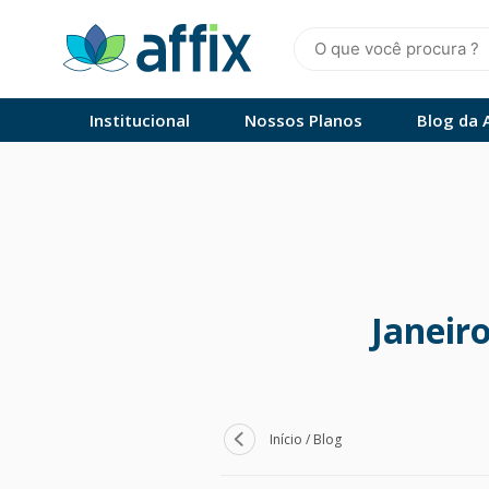
Skip
to
content
Affix
Administradora de Benefícios
Institucional
Nossos Planos
Blog da A
Janeir
Início
/
Blog