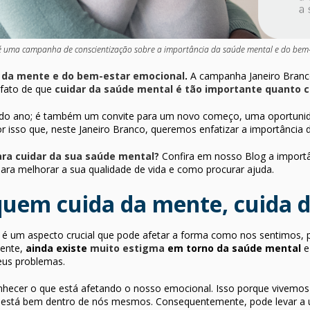
é uma campanha de conscientização sobre a importância da saúde mental e do bem
 da mente e do bem-estar emocional
.
A campanha Janeiro Branco
 fato de que
cuidar da saúde mental é tão importante quanto cu
 do ano; é também um convite para um novo começo, uma oportunidad
por isso que, neste Janeiro Branco, queremos enfatizar a importância 
ara cuidar da sua saúde mental?
Confira em nosso Blog a importâ
ara melhorar a sua qualidade de vida e como procurar ajuda.
uem cuida da mente, cuida d
l é um aspecto crucial que pode afetar a forma como nos sentimo
mente,
ainda existe
muito estigma
em torno da saúde mental
e
eus problemas.
hecer o que está afetando o nosso emocional. Isso porque vivemos
 está bem dentro de nós mesmos. Consequentemente, pode levar a