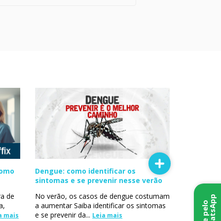
como
Dengue: como identificar os
sintomas e se prevenir nesse verão
a de
No verão, os casos de dengue costumam
p
F
a
l
e
p
e
l
o
W
h
a
t
s
A
p
a,
a aumentar Saiba identificar os sintomas
e se prevenir da...
a mais
Leia mais