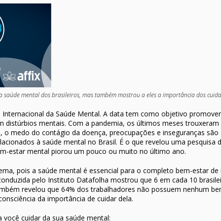
 saúde mental dos brasileiros, mas também mostrou a eles a importância dos cuid
nternacional da Saúde Mental. A data tem como objetivo promover
 distúrbios mentais. Com a pandemia, os últimos meses trouxeram
l, o medo do contágio da doença, preocupações e inseguranças são 
cionados à saúde mental no Brasil. É o que revelou uma pesquisa d
bem-estar mental piorou um pouco ou muito no último ano.
 tema, pois a saúde mental é essencial para o completo bem-estar d
conduzida pelo Instituto Datafolha mostrou que 6 em cada 10 brasil
ambém revelou que 64% dos trabalhadores não possuem nenhum benef
consciência da importância de cuidar dela.
 você cuidar da sua saúde mental: