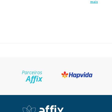
mais
Parceiros
Affix