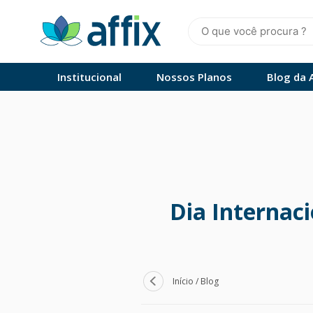
Skip
to
content
Affix
Administradora de Benefícios
Institucional
Nossos Planos
Blog da A
Dia Internac
Início
/
Blog