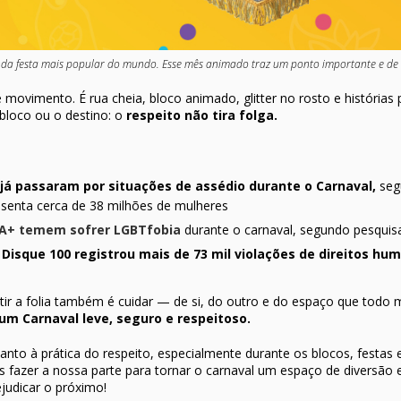
nda festa mais popular do mundo. Esse mês animado traz um ponto importante e de 
e movimento. É rua cheia, bloco animado, glitter no rosto e história
bloco ou o destino: o
respeito não tira folga.
 já passaram por situações de assédio durante o Carnaval,
seg
enta cerca de 38 milhões de mulheres
A+ temem sofrer LGBTfobia
durante o carnaval, segundo pesquisa
 Disque 100 registrou mais de 73 mil violações de direitos hu
.
urtir a folia também é cuidar — de si, do outro e do espaço que todo
um Carnaval leve, seguro e respeitoso.
nto à prática do respeito, especialmente durante os blocos, festas e
fazer a nossa parte para tornar o carnaval um espaço de diversão 
ejudicar o próximo!