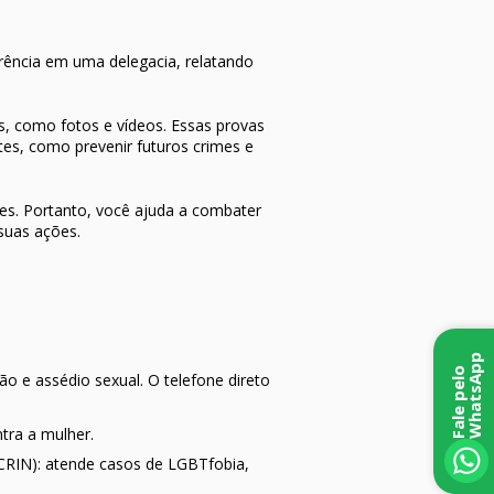
rência em uma delegacia, relatando
, como fotos e vídeos. Essas provas
tes, como prevenir futuros crimes e
ões. Portanto, você ajuda a combater
suas ações.
p
F
a
l
e
p
e
l
o
W
h
a
t
s
A
p
o e assédio sexual. O telefone direto
tra a mulher.
ECRIN): atende casos de LGBTfobia,