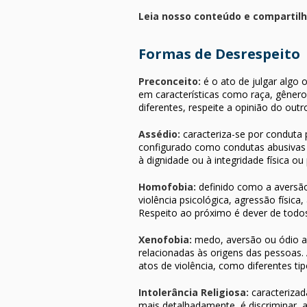
Leia nosso conteúdo e compartil
Formas de Desrespeito
Preconceito:
é o ato de julgar algo
em características como raça, gêner
diferentes, respeite a opinião do outr
Assédio:
caracteriza-se por conduta
configurado como condutas abusivas 
à dignidade ou à integridade física o
Homofobia:
definido como a aversã
violência psicológica, agressão físic
Respeito ao próximo é dever de todo
Xenofobia:
medo, aversão ou ódio a 
relacionadas às origens das pessoas.
atos de violência, como diferentes ti
Intolerância Religiosa:
caracterizad
mais detalhadamente, é discriminar, am