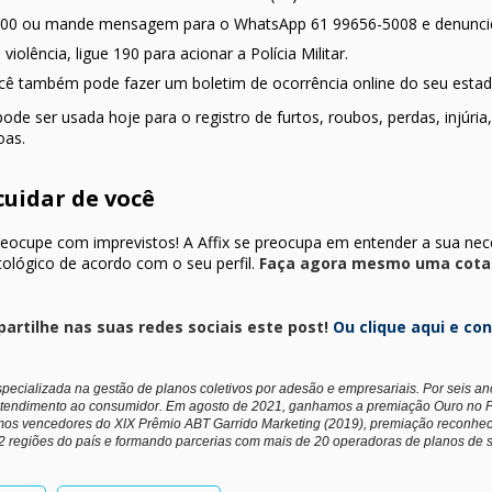
 100 ou mande mensagem para o WhatsApp 61 99656-5008 e denuncie 
violência, ligue 190 para acionar a Polícia Militar.
ocê também pode fazer um boletim de ocorrência online do seu estad
pode ser usada hoje para o registro de furtos, roubos, perdas, injúria
oas.
cuidar de você
ocupe com imprevistos! A Affix se preocupa em entender a sua neces
ológico de acordo com o seu perfil.
Faça agora mesmo uma cota
artilhe nas suas redes sociais este post!
Ou clique aqui e co
specializada na gestão de planos coletivos por adesão e empresariais. Por seis an
tendimento ao consumidor. Em agosto de 2021, ganhamos a premiação Ouro no P
mos vencedores do XIX Prêmio ABT Garrido Marketing (2019), premiação reconheci
2 regiões do país e formando parcerias com mais de 20 operadoras de planos de 