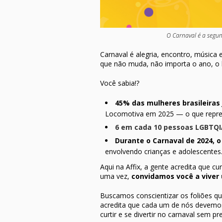
O Carnaval é a segu
Carnaval é alegria, encontro, música 
que não muda, não importa o ano, o 
Você sabia!?
45%
das mulheres brasileiras
Locomotiva em 2025 — o que repres
6 em cada 10 pessoas
LGBTQI
Durante o Carnaval de 2024, o
envolvendo crianças e adolescentes
Aqui na Affix, a gente acredita que c
uma vez,
convidamos você a viver 
Buscamos conscientizar os foliões qua
acredita que cada um de nós devemos 
curtir e se divertir no carnaval sem pr