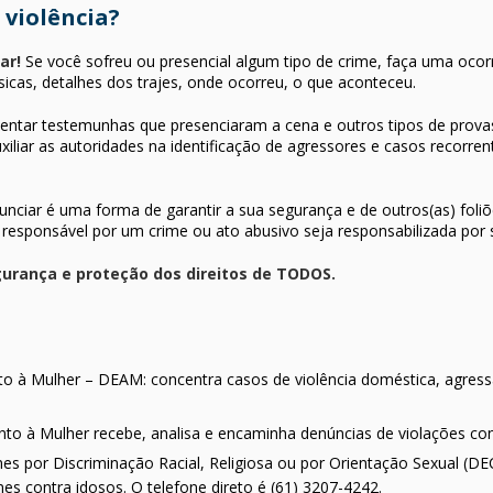
 violência?
ar!
Se você sofreu ou presencial algum tipo de crime, faça uma ocor
ísicas, detalhes dos trajes, onde ocorreu, o que aconteceu.
ntar testemunhas que presenciaram a cena e outros tipos de provas
liar as autoridades na identificação de agressores e casos recorren
unciar é uma forma de garantir a sua segurança e de outros(as) foli
responsável por um crime ou ato abusivo seja responsabilizada por 
gurança e proteção dos direitos de TODOS.
o à Mulher – DEAM: concentra casos de violência doméstica, agressã
nto à Mulher recebe, analisa e encaminha denúncias de violações con
es por Discriminação Racial, Religiosa ou por Orientação Sexual (D
mes contra idosos. O telefone direto é (61) 3207-4242.