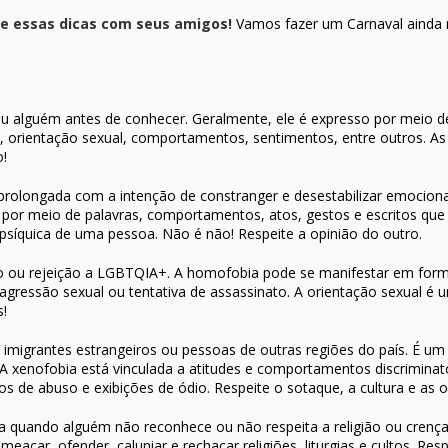
he essas dicas com seus amigos!
Vamos fazer um Carnaval ainda m
 ou alguém antes de conhecer. Geralmente, ele é expresso por meio de
o, orientação sexual, comportamentos, sentimentos, entre outros. 
o!
 prolongada com a intenção de constranger e desestabilizar emociona
por meio de palavras, comportamentos, atos, gestos e escritos que
u psíquica de uma pessoa. Não é não! Respeite a opinião do outro.
o ou rejeição a LGBTQIA+. A homofobia pode se manifestar em forma
a, agressão sexual ou tentativa de assassinato. A orientação sexual é 
s!
imigrantes estrangeiros ou pessoas de outras regiões do país. É um 
 A xenofobia está vinculada a atitudes e comportamentos discrimina
pos de abuso e exibições de ódio. Respeite o sotaque, a cultura e as o
a quando alguém não reconhece ou não respeita a religião ou crença d
eaçar, ofender, caluniar e rechaçar religiões, liturgias e cultos. Res