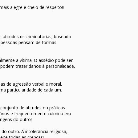
ais alegre e cheio de respeito!!
 atitudes discriminatórias, baseado
As pessoas pensam de formas
lmente a vítima. O assédio pode ser
 podem trazer danos à personalidade,
s de agressão verbal e moral,
uma particularidade de cada um.
conjunto de atitudes ou práticas
tórios e frequentemente culmina em
rigens do outro!
o outro. A intolerância religiosa,
peite todas as crenças!