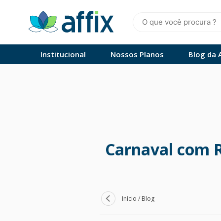
Skip
to
content
Affix
Administradora de Benefícios
Institucional
Nossos Planos
Blog da A
Carnaval com Re
Início
/
Blog