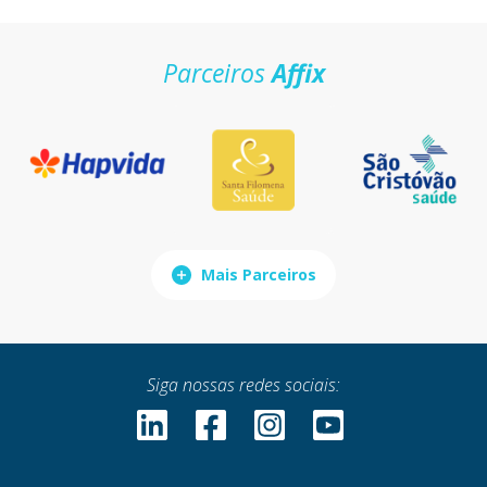
Parceiros
Affix
Mais Parceiros
Siga nossas redes sociais: