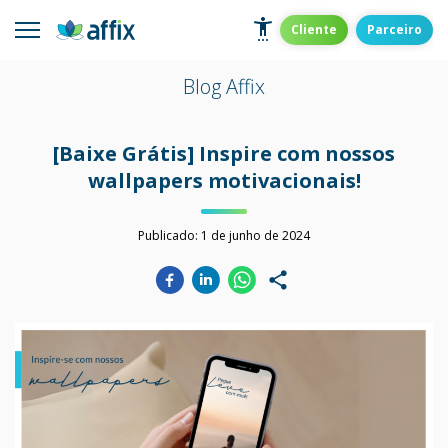
Skip
to
Affix
Administradora de Benefícios
Cliente
Parceiro
content
Blog Affix
[Baixe Grátis] Inspire com nossos
wallpapers motivacionais!
Publicado:
1 de junho de 2024