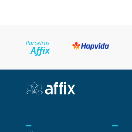
Parceiros
Affix