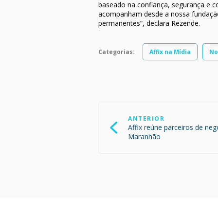
baseado na confiança, segurança e co
acompanham desde a nossa fundação. 
permanentes”, declara Rezende.
Categorias:
Affix na Mídia
No
Navegação
de
ANTERIOR
Post
Affix reúne parceiros de ne
Maranhão