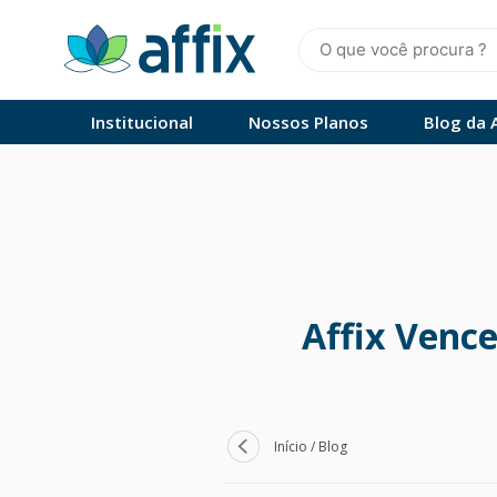
Skip
to
content
Affix
Administradora de Benefícios
Institucional
Nossos Planos
Blog da A
Affix Venc
Início
/
Blog