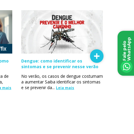
p
F
a
l
e
p
e
l
o
W
h
a
t
s
A
p
como
Dengue: como identificar os
sintomas e se prevenir nesse verão
a de
No verão, os casos de dengue costumam
a,
a aumentar Saiba identificar os sintomas
e se prevenir da...
a mais
Leia mais