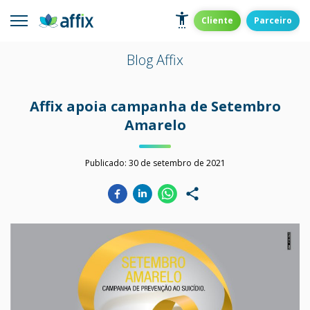
Skip
to
Affix
Administradora de Benefícios
Cliente
Parceiro
content
Blog Affix
Affix apoia campanha de Setembro
Amarelo
Publicado:
30 de setembro de 2021