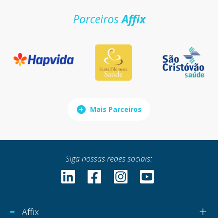
Parceiros
Affix
Mais Parceiros
Siga nossas redes sociais:
Affix