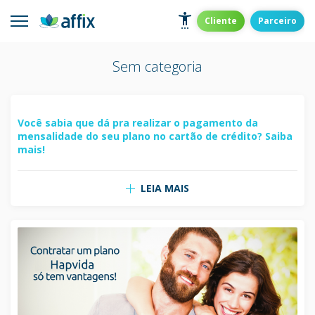
Skip
to
Affix
Administradora de Benefícios
Cliente
Parceiro
content
Sem categoria
Você sabia que dá pra realizar o pagamento da
mensalidade do seu plano no cartão de crédito? Saiba
mais!
LEIA MAIS