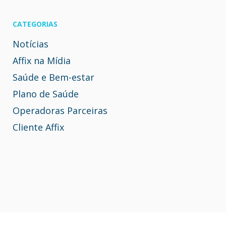
Pesquisar
por:
CATEGORIAS
Notícias
Affix na Mídia
Saúde e Bem-estar
Plano de Saúde
Operadoras Parceiras
Cliente Affix
Janeiro Branco – Confira dicas simples de
Cuidado com a dengue! 🚨
saúde mental!