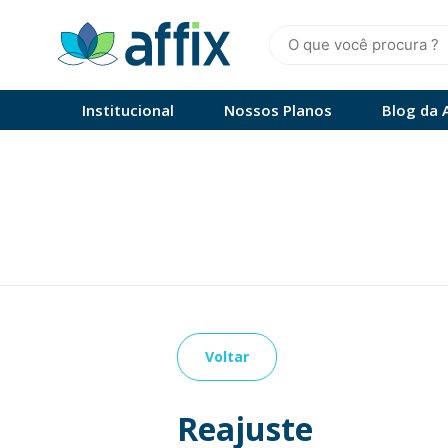
Skip
to
content
Affix
Administradora de Benefícios
Institucional
Nossos Planos
Blog da A
Voltar
Reajuste