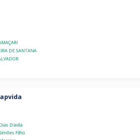
 CAMAÇARI
 FEIRA DE SANTANA
 SALVADOR
Hapvida
ias D’avila
Simões Filho