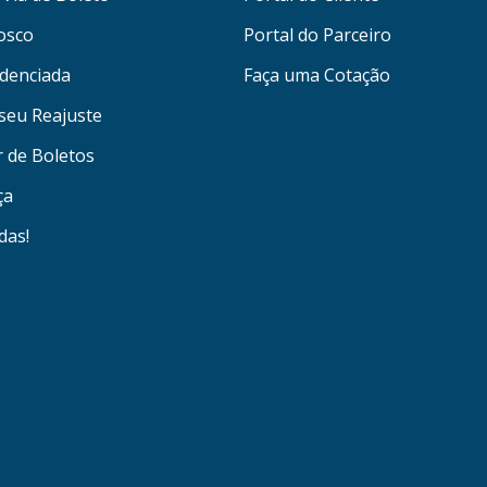
osco
Portal do Parceiro
denciada
Faça uma Cotação
seu Reajuste
r de Boletos
ça
das!