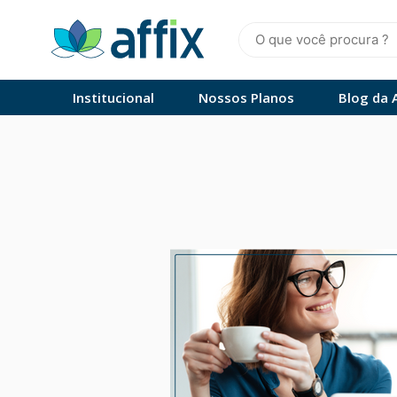
Skip
to
content
Affix
Administradora de Benefícios
Institucional
Nossos Planos
Blog da A