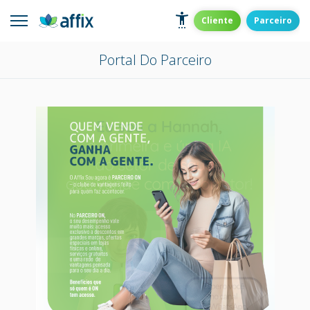
Skip
to
Affix
Administradora de Benefícios
Cliente
Parceiro
content
Portal Do Parceiro