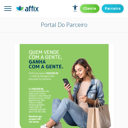
Skip
to
Affix
Administradora de Benefícios
Cliente
Parceiro
content
Portal Do Parceiro