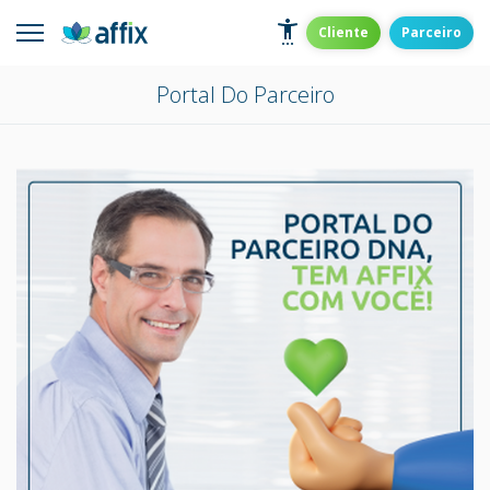
Skip
to
Affix
Administradora de Benefícios
Cliente
Parceiro
content
Portal Do Parceiro